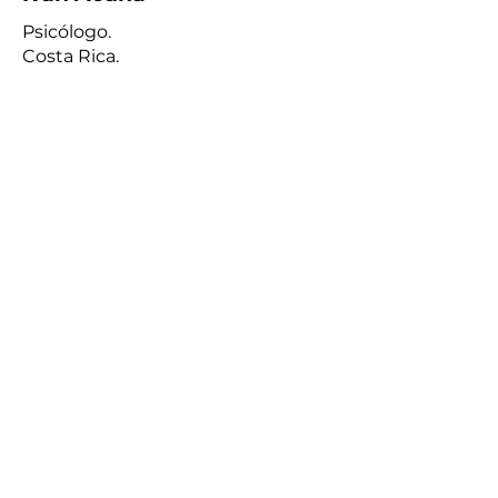
Psicólogo.
Costa Rica.
Gabriel Jimenez
Director de Mexprep.