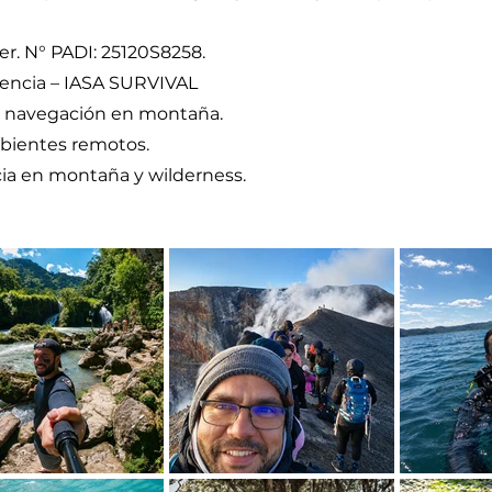
r. N° PADI: 25120S8258.
vencia – IASA SURVIVAL
y navegación en montaña.
mbientes remotos.
ia en montaña y wilderness.